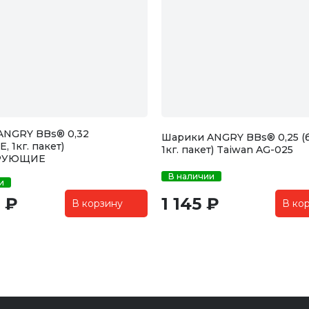
ANGRY BBs® 0,32
Шарики ANGRY BBs® 0,25 (
 1кг. пакет)
1кг. пакет) Taiwan AG-025
РУЮЩИЕ
В наличии
и
 ₽
1 145 ₽
В корзину
В ко