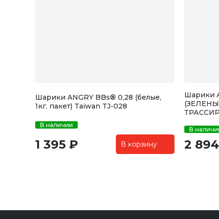
Шарики 
Шарики ANGRY BBs® 0,28 (белые,
(ЗЕЛЕНЫЕ,
1кг. пакет) Taiwan TJ-028
ТРАССИ
В наличии
В наличи
1 395 ₽
2 894
В корзину