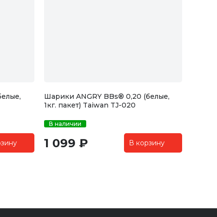
белые,
Шарики ANGRY BBs® 0,20 (белые,
1кг. пакет) Taiwan TJ-020
В наличии
1 099 ₽
рзину
В корзину