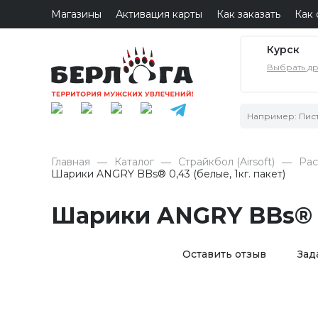
Магазины
Активация карты
Как заказать
Как 
Курск
Выбрать д
Главная
Каталог
Страйкбол (Airsoft)
Рас
Шарики ANGRY BBs® 0,43 (белые, 1кг. пакет)
Шарики ANGRY BBs® 0,
Оставить отзыв
Зад