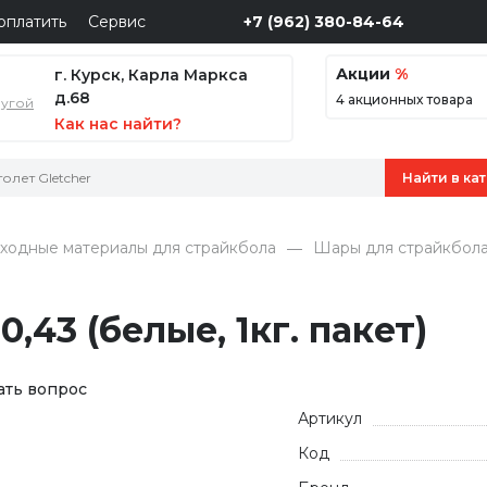
оплатить
Сервис
+7 (962) 380-84-64
Акции
%
г. Курск, Карла Маркса
д.68
4 акционных товара
ругой
Как нас найти?
ходные материалы для страйкбола
Шары для страйкбол
43 (белые, 1кг. пакет)
ать вопрос
Артикул
Код