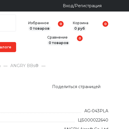
Вход/Регистрация
Избранное
Корзина
0
0
0 товаров
0 руб
Сравнение
0
0 товаров
а
ANGRY BBs®
Поделиться страницей
AG-043PLA
ЦБ000022640