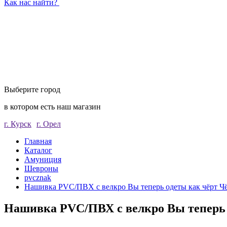
Как нас найти?
Выберите город
в котором есть наш магазин
г. Курск
г. Орел
Главная
Каталог
Амуниция
Шевроны
pvcznak
Нашивка PVC/ПВХ с велкро Вы теперь одеты как чёрт 
Нашивка PVC/ПВХ с велкро Вы теперь 