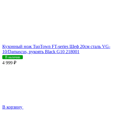
Кухонный нож TuoTown FT-series Шеф 20см сталь VG-
10/Damascus, рукоять Black G10 218001
В наличии
4 999 ₽
В корзину