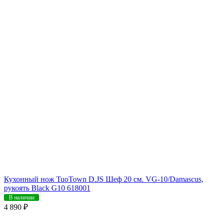
Кухонный нож TuoTown D.JS Шеф 20 см. VG-10/Damascus,
рукоять Black G10 618001
В наличии
4 890 ₽