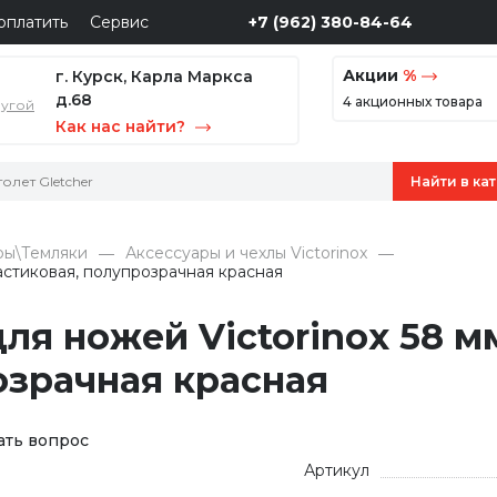
оплатить
Сервис
+7 (962) 380-84-64
Акции
%
г. Курск, Карла Маркса
д.68
4 акционных товара
ругой
Как нас найти?
ры\Темляки
Аксессуары и чехлы Victorinox
астиковая, полупрозрачная красная
я ножей Victorinox 58 м
озрачная красная
ать вопрос
Артикул