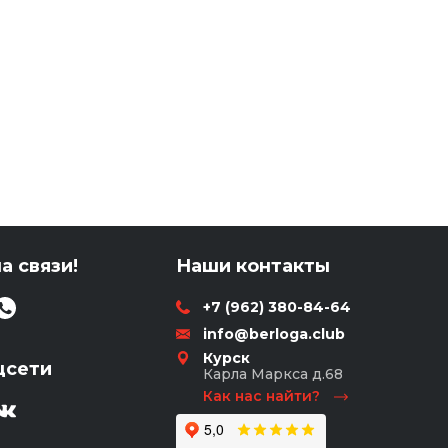
а связи!
Наши контакты
+7 (962) 380-84-64
info@berloga.club
Курск
цсети
Карла Маркса д.68
Как нас найти?