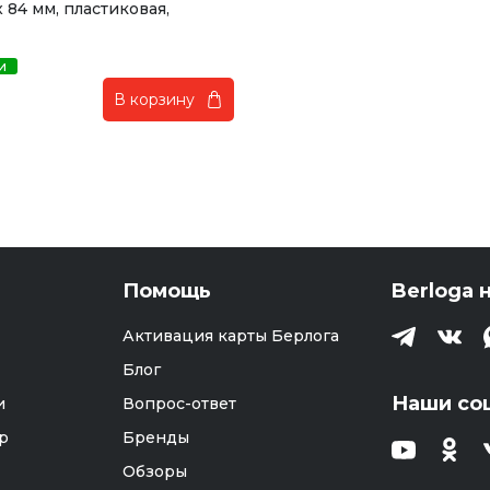
x 84 мм, пластиковая,
и
₽
В корзину
Помощь
Berloga н
Активация карты Берлога
Блог
Наши со
и
Вопрос-ответ
р
Бренды
Обзоры