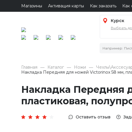
Магазины
Активация карты
Как заказать
Как 
Курск
Выбрать д
Главная
Каталог
Ножи
Чехлы\Акссесуа
Накладка Передняя для ножей Victorinox 58 мм, пл
Накладка Передняя дл
пластиковая, полупр
Оставить отзыв
Зад