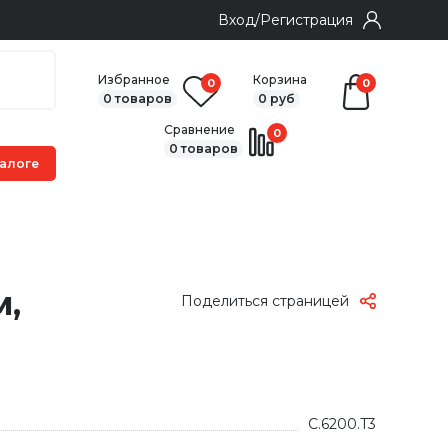
Вход/Регистрация
Избранное
Корзина
0
0
0 товаров
0 руб
Сравнение
0
0 товаров
м,
Поделиться страницей
C.6200.T3