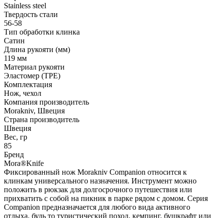
Stainless steel
Твердость стали
56-58
Тип обработки клинка
Сатин
Длина рукояти (мм)
119 мм
Материал рукояти
Эластомер (TPE)
Комплектация
Нож, чехол
Компания производитель
Morakniv, Швеция
Страна производитель
Швеция
Вес, гр
85
Бренд
Mora®Knife
Фиксированный нож Morakniv Companion относится к
клинкам универсального назначения. Инструмент можно
положить в рюкзак для долгосрочного путешествия или
прихватить с собой на пикник в парке рядом с домом. Серия
Companion предназначается для любого вида активного
отдыха, будь то туристический поход, кемпинг, бушкрафт или