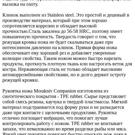
вылазка на охоту.
Клинок выполнен из Stainless steel. Это простой и дешевый в
производстве материал, который при этом хорошо
сопротивляется коррозии и обладает высокой
прочностью.Сталь закалена до 56-58 HRC, поэтому имеет
повышенную прочность. Твердость говорит о том, что
режущая кромка ножа не будет скалываться даже при
интенсивном давлении на клинок. Прямая форма ножа
обеспечивает ему хороший рез и добавляет умеренные
колющие свойства. Таким ножом можно быстро нарезать
продукты, проткнуть плотную ткань или настрогать веток для
костра. Нержавеющая сталь не только обладает высокими
антикоррозийными свойствами, но и долго держит остроту
режущей кромки.
Рукоятка ножа Morakniv Companion изготовлена из
синтетического покрытия - TPE rubber. Сырье представляет
собой смесь резины, каучука и твердой пластмассы. Мягкий
материал подстраивается под форму руки и не разъедается
даже при контакте с щелочными продуктами. Рукоятка
отлично поглощает вибрации, что помогает лучше
контролировать работу с ножом. TPE rubber не впитывает
запахи, что немаловажно во время разделки рыбы или мяса.
Яркий цвет рукоятки помогает быстро отыскать нож даже в