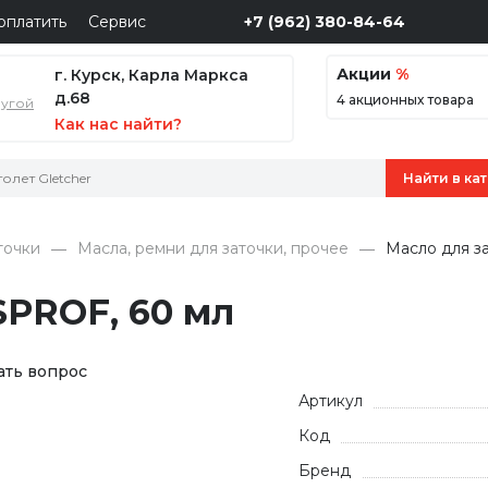
оплатить
Сервис
+7 (962) 380-84-64
Акции
%
г. Курск, Карла Маркса
д.68
4 акционных товара
ругой
Как нас найти?
точки
Масла, ремни для заточки, прочее
Масло для з
SPROF, 60 мл
ать вопрос
Артикул
Код
Бренд