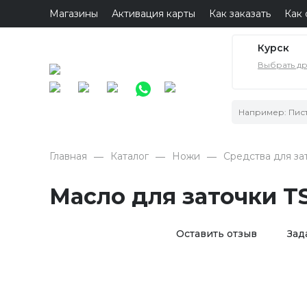
Магазины
Активация карты
Как заказать
Как 
Курск
Выбрать д
Главная
Каталог
Ножи
Средства для за
Масло для заточки T
Оставить отзыв
Зад