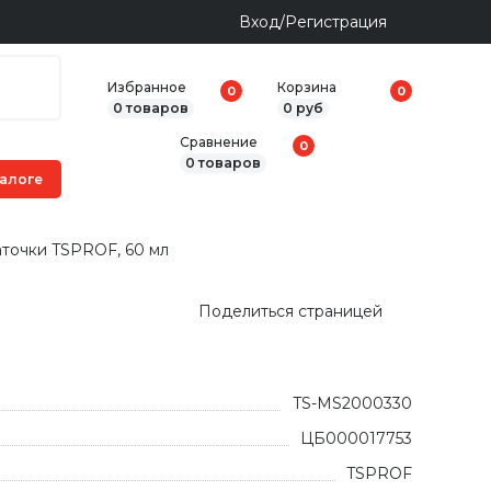
Вход/Регистрация
Избранное
Корзина
0
0
0 товаров
0 руб
Сравнение
0
0 товаров
аточки TSPROF, 60 мл
Поделиться страницей
TS-MS2000330
ЦБ000017753
TSPROF