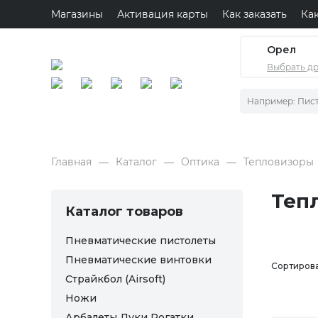
Магазины
Активация карты
Как заказать
Ка
Орел
Выбрать д
Главная
Каталог
Оптика
Тепловизоры
Теп
Каталог товаров
Пневматические пистолеты
Пневматические винтовки
Сортирова
Страйкбол (Airsoft)
Ножи
Арбалеты Луки Рогатки