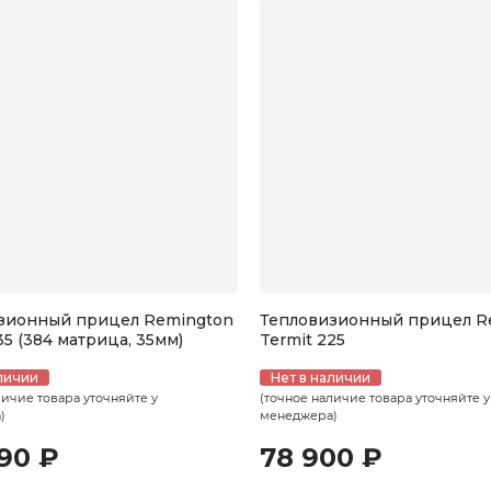
зионный прицел Remington
Тепловизионный прицел R
35 (384 матрица, 35мм)
Termit 225
личии
Нет в наличии
личие товара уточняйте у
(точное наличие товара уточняйте у
)
менеджера)
990 ₽
78 900 ₽