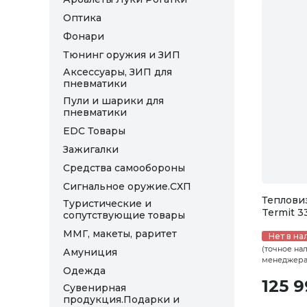
Оптика
Фонари
Тюнинг оружия и ЗИП
Аксессуары, ЗИП для
пневматики
Пули и шарики для
пневматики
EDC Товары
Зажигалки
Средства самообороны
Сигнальное оружие.СХП
Теплови
Туристические и
Termit 3
сопутствующие товары
ММГ, макеты, раритет
Нет в на
(точное на
Амуниция
менеджера
Одежда
125 
Сувенирная
продукция.Подарки и