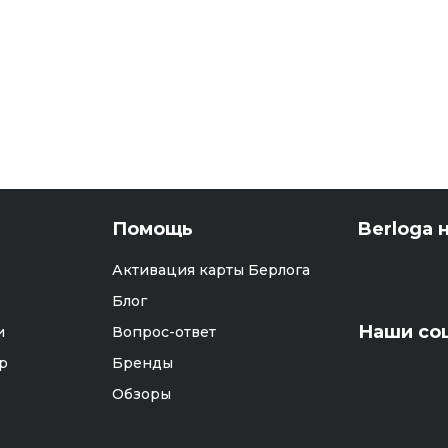
Помощь
Berloga н
Активация карты Берлога
Блог
Наши со
и
Вопрос-ответ
р
Бренды
Обзоры