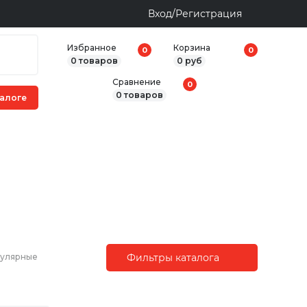
Вход/Регистрация
Избранное
Корзина
0
0
0 товаров
0 руб
Сравнение
0
0 товаров
пулярные
Фильтры каталога