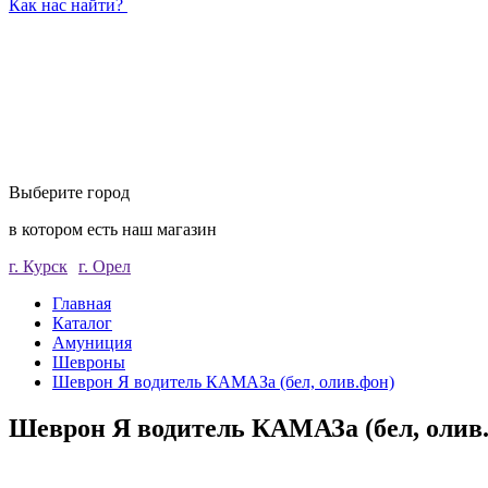
Как нас найти?
Выберите город
в котором есть наш магазин
г. Курск
г. Орел
Главная
Каталог
Амуниция
Шевроны
Шеврон Я водитель КАМАЗа (бел, олив.фон)
Шеврон Я водитель КАМАЗа (бел, олив