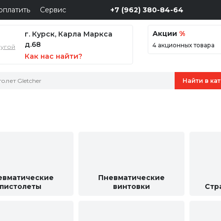
оплатить
Сервис
+7 (962) 380-84-64
Акции
%
г. Курск, Карла Маркса
д.68
4 акционных товара
ругой
Как нас найти?
евматические
Пневматические
пистолеты
винтовки
Стра