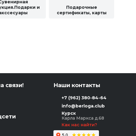
Сувенирная
укция.Подарки и
Подарочные
акссесуары
сертификаты, карты
а связи!
Наши контакты
+7 (962) 380-84-64
info@berloga.club
Курск
цсети
Карла Маркса д.68
Как нас найти?