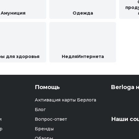
прод
Амуниция
Одежда
ры для здоровья
НедляИнтернета
Помощь
Berloga н
Активация карты Берлога
Блог
Наши со
и
Вопрос-ответ
р
Бренды
Обзоры