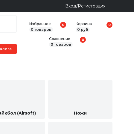
Вход/Регистрация
Избранное
Корзина
0
0
0 товаров
0 руб
Сравнение
0
0 товаров
йкбол (Airsoft)
Ножи