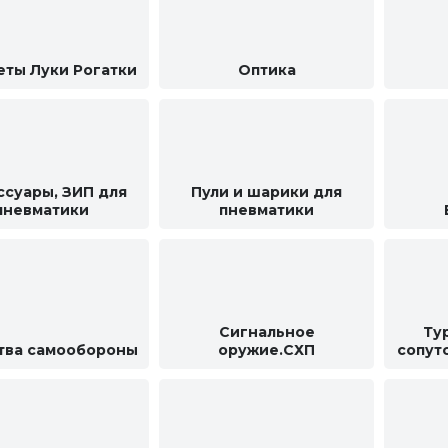
еты Луки Рогатки
Оптика
ссуары, ЗИП для
Пули и шарики для
пневматики
пневматики
Сигнальное
Ту
тва самообороны
оружие.СХП
сопут