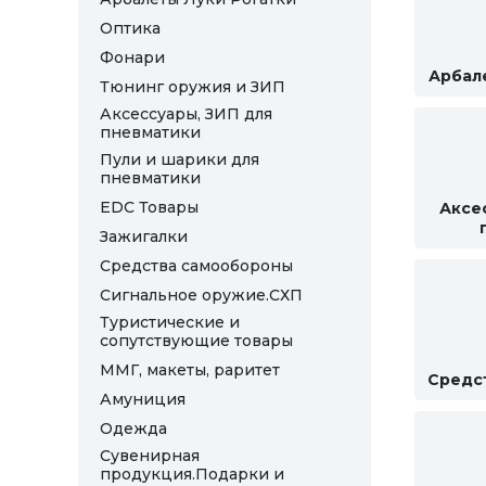
Оптика
Фонари
Арбал
Тюнинг оружия и ЗИП
Аксессуары, ЗИП для
пневматики
Пули и шарики для
пневматики
EDC Товары
Аксе
Зажигалки
Средства самообороны
Сигнальное оружие.СХП
Туристические и
сопутствующие товары
ММГ, макеты, раритет
Средс
Амуниция
Одежда
Сувенирная
продукция.Подарки и