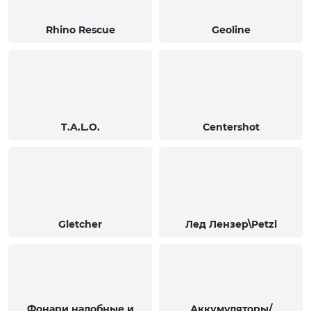
Rhino Rescue
Geoline
T.A.L.O.
Centershot
Gletcher
Лед Лензер\Petzl
Фонари налобные и
Аккумуляторы/