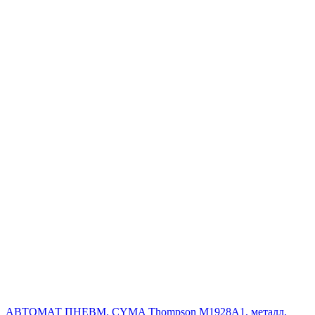
АВТОМАТ ПНЕВМ. CYMA Thompson M1928A1, металл,