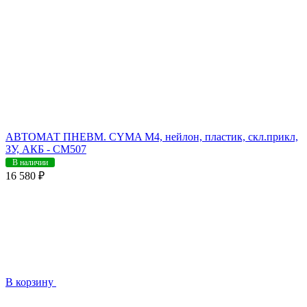
АВТОМАТ ПНЕВМ. CYMA M4, нейлон, пластик, скл.прикл,
ЗУ, АКБ - CM507
В наличии
16 580 ₽
В корзину