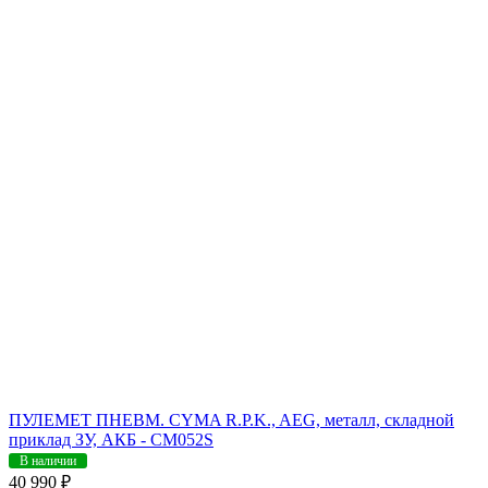
ПУЛЕМЕТ ПНЕВМ. CYMA R.P.K., AEG, металл, складной
приклад ЗУ, АКБ - CM052S
В наличии
40 990 ₽