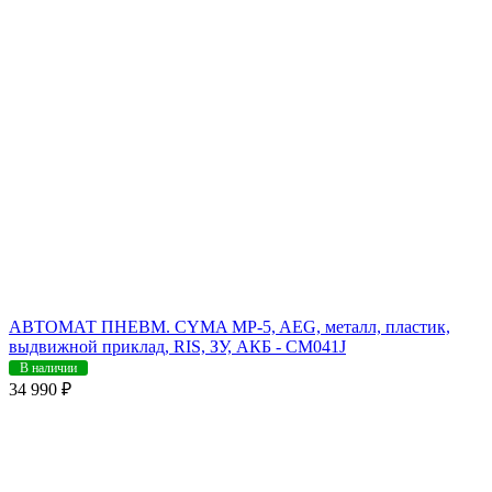
АВТОМАТ ПНЕВМ. CYMA MP-5, AEG, металл, пластик,
выдвижной приклад, RIS, ЗУ, АКБ - CM041J
В наличии
34 990 ₽