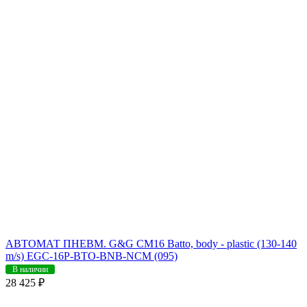
АВТОМАТ ПНЕВМ. G&G CM16 Batto, body - plastic (130-140
m/s) EGC-16P-BTO-BNB-NCM (095)
В наличии
28 425 ₽