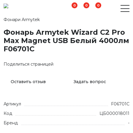
0
0
0
Фонари Armytek
Фонарь Armytek Wizard C2 Pro
Max Magnet USB Белый 4000лм
F06701C
Поделиться страницей
Оставить отзыв
Задать вопрос
Артикул
F06701C
Код
ЦБ000018011
Бренд
-