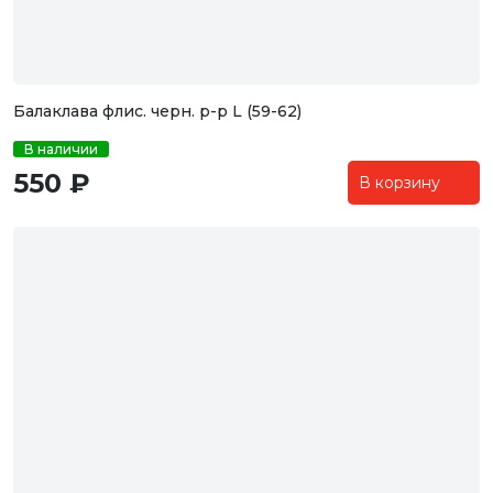
Балаклава флис. черн. р-р L (59-62)
В наличии
550 ₽
В корзину