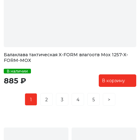
Балаклава тактическая X-FORM влагоотв Мох 1257-X-
FORM-МОХ
В наличии
885 ₽
В корзину
1
2
3
4
5
>