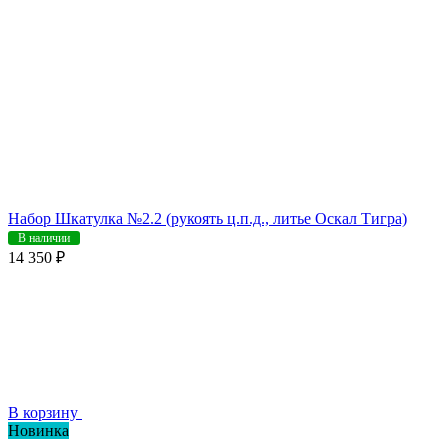
Набор Шкатулка №2.2 (рукоять ц.п.д., литье Оскал Тигра)
В наличии
14 350 ₽
В корзину
Новинка