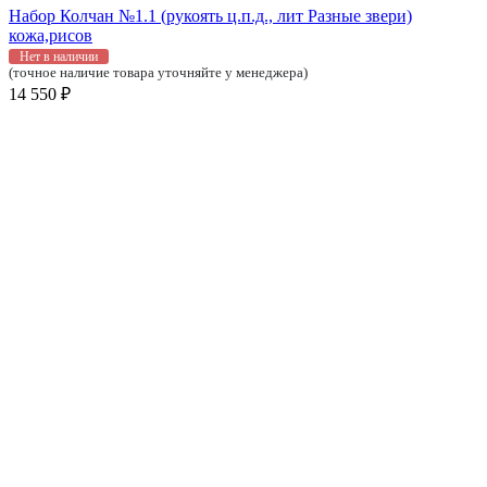
Набор Колчан №1.1 (рукоять ц.п.д., лит Разные звери)
кожа,рисов
Нет в наличии
(точное наличие товара уточняйте у менеджера)
14 550 ₽